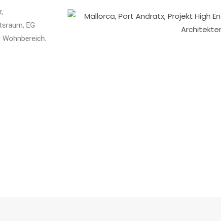
,
ftsraum, EG
r Wohnbereich.