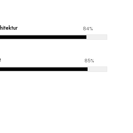
hitektur
84%
t
85%