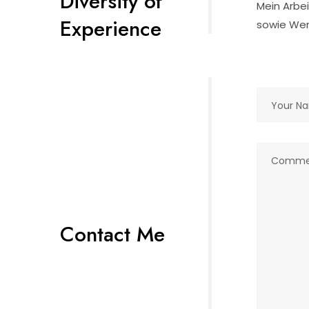
Diversity of
Mein Arbe
Experience
sowie We
Please lea
Contact Me