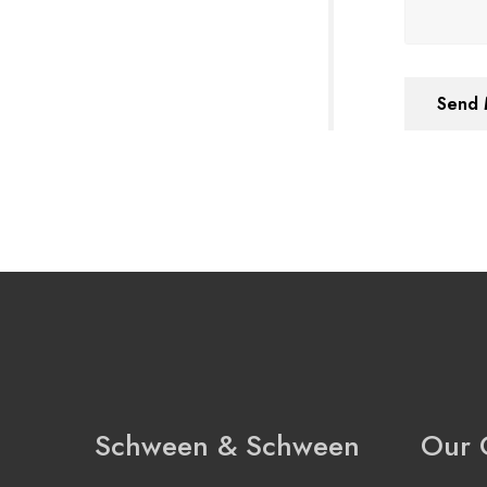
Send 
Schween & Schween
Our 