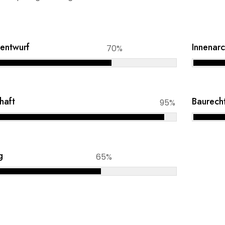
entwurf
Innenarc
70%
haft
Baurech
95%
g
65%